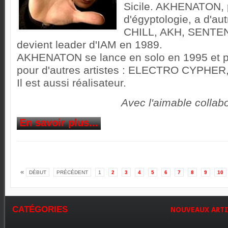
Sicile. AKHENATON, 
d'égyptologie, a d'a
CHILL, AKH, SENTEN
devient leader d'IAM en 1989.
AKHENATON se lance en solo en 1995 et pr
pour d'autres artistes : ELECTRO CYPHER
Il est aussi réalisateur.
Avec l'aimable collab
En savoir plus...
«
DÉBUT
PRÉCÉDENT
1
2
3
4
5
6
7
8
9
10
CATÉGORIES
NOUVEAUX
ARTI