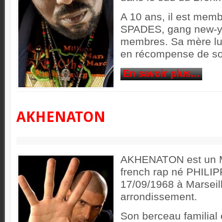
A 10 ans, il est me
SPADES, gang new-yo
membres. Sa mère lui
en récompense de so
En savoir plus...
AKHENATON
AKHENATON est un M.
french rap né PHILI
17/09/1968 à Marseil
arrondissement.
Son berceau familial 