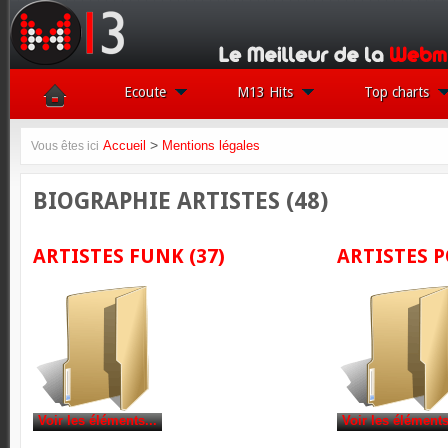
Ecoute
M13 Hits
Top charts
>
Accueil
Mentions légales
Vous êtes ici
BIOGRAPHIE ARTISTES (48)
ARTISTES FUNK
(37)
ARTISTES 
Voir les éléments...
Voir les éléments