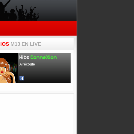
IOS
M13 EN LIVE
A l'écoute