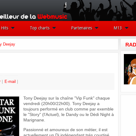
Hits
Top charts
Partenaires
M13
y Deejay
RAD
r
E-mail
Tony Deejay sur la chaîne "Vip Funk" chaque
vendredi (20h00/22h00). Tony Deejay a
toujours performé en club comme par exemble
le "Story" (l'Actuel), le Dandy ou le Dédi Night à
Marignane.
Passionné et amoureux de son métier, il est
actuellement un Dj indépendant trés courtisé