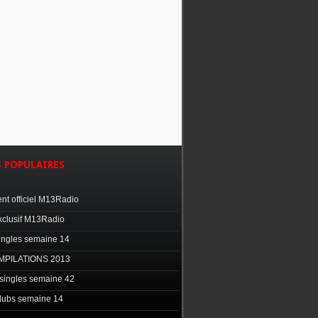
S
POPULAIRES
t officiel M13Radio
xclusif M13Radio
ingles semaine 14
MPILATIONS 2013
singles semaine 42
clubs semaine 14