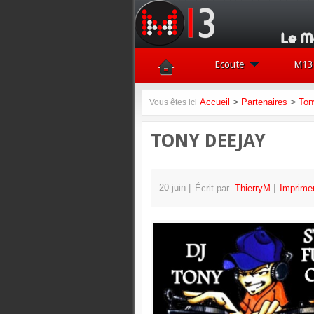
Ecoute
M13 
>
>
Accueil
Partenaires
Ton
Vous êtes ici
TONY DEEJAY
20 juin
Écrit par
ThierryM
Imprime