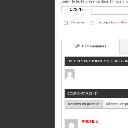
Saisir le texte présenté dans l'image ci
S'abonner
J'accepte les
condition
Commentaires
LISTE DES PARTICIPANTS QUI ONT CO
COMMENTAIRES (
1
)
Anciens en premier
Récents en p
PROFILE