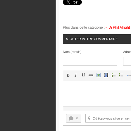
Plus dans cette catégorie :
« Dj Phil Alright
AJOUTER VOTRE COMMENTAIRE
Nom (requis):
Adres
0