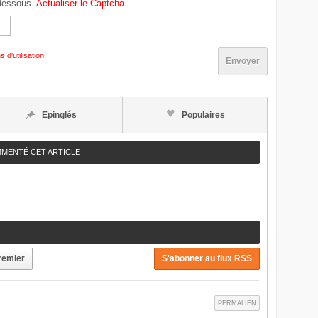
-dessous.
Actualiser le Captcha
s d'utilisation
.
Envoyer
Epinglés
Populaires
MMENTÉ CET ARTICLE
remier
S'abonner au flux RSS
PERMALIEN