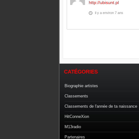
http://ubisunt.pl
il y a environ 7 ans
CATÉGORIES
Biographie artistes
Classements
Classements de l'année de ta naissance
HitConneXion
M13radio
Partenaires