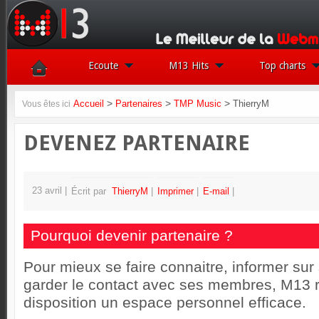
Ecoute
M13 Hits
Top charts
>
>
>
Accueil
Partenaires
TMP Music
ThierryM
Vous êtes ici
DEVENEZ PARTENAIRE
23 avril
Écrit par
ThierryM
Imprimer
E-mail
Pourquoi devenir partenaire ?
Pour mieux se faire connaitre, informer sur 
garder le contact avec ses membres, M13 
disposition un espace personnel efficace.