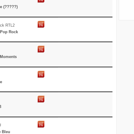
e (?????)
ock RTL2
 Pop Rock
s Moments
e
3
U
e Bleu