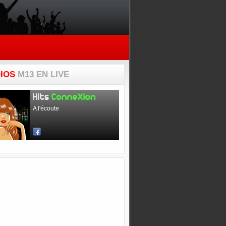
IOS
M13 EN LIVE
A l'écoute