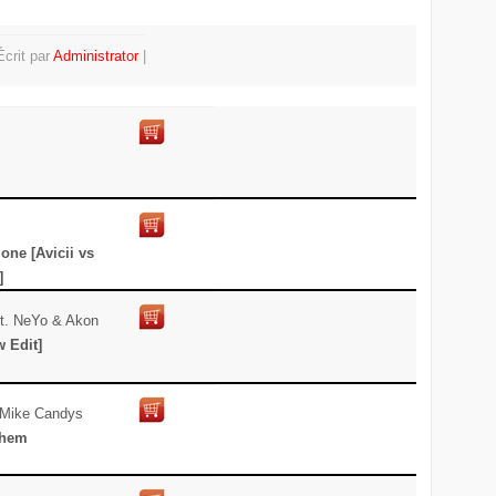
Écrit par
Administrator
 one [Avicii vs
]
Ft. NeYo & Akon
w Edit]
 Mike Candys
them