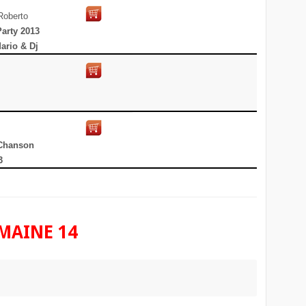
Roberto
Party 2013
ario & Dj
 Chanson
3
EMAINE 14