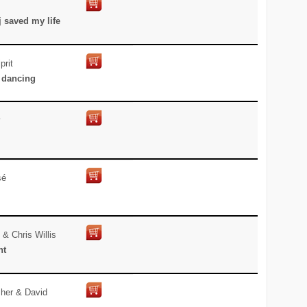
j saved my life
prit
e dancing
y
sé
& Chris Willis
ht
sher & David