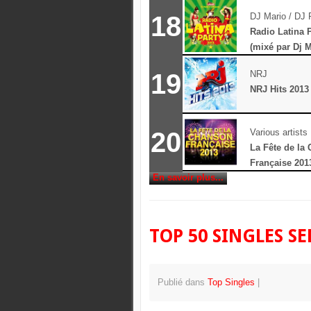
18
DJ Mario / DJ 
Radio Latina 
(mixé par Dj M
Roberto)
19
NRJ
NRJ Hits 2013
20
Various artists
La Fête de la
Française 201
En savoir plus...
TOP 50 SINGLES S
Publié dans
Top Singles