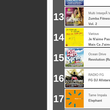
13
Multi InterprÃ¨
Zumba Fitnes
Vol. 2
14
Various
Je N'aime Pas
Mais Ca J'aim
15
Ocean Drive
Revolution (Ra
16
RADIO FG
FG DJ Allstar
17
Tame Impala
Elephant