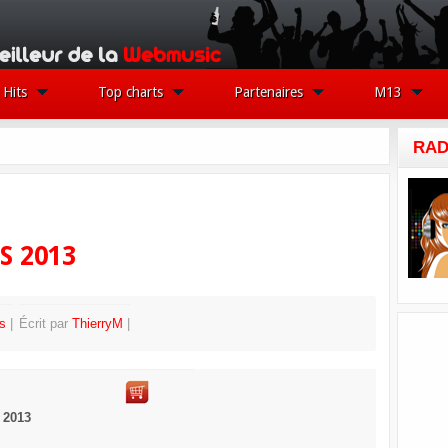
Hits
Top charts
Partenaires
M13
RAD
S 2013
s
Écrit par
ThierryM
 2013