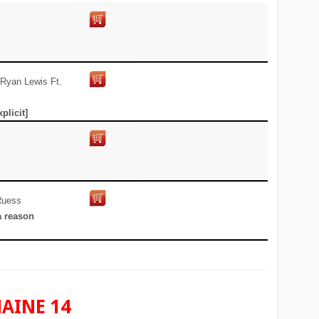
Ryan Lewis Ft.
plicit]
Ruess
a reason
MAINE 14