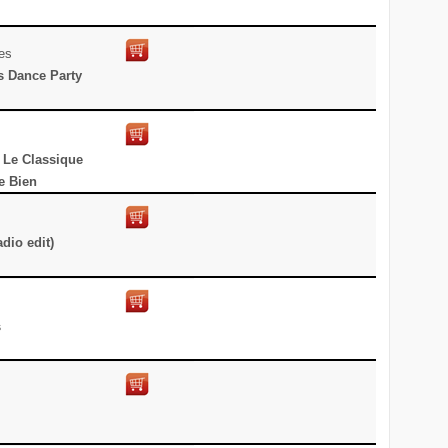
tes
s Dance Party
 Le Classique
e Bien
dio edit)
s