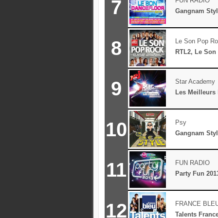
7
FUN RADIO
Gangnam Styl
8
Le Son Pop R
RTL2, Le Son
9
Star Academy
Les Meilleur
10
Psy
Gangnam Styl
11
FUN RADIO
Party Fun 201
12
FRANCE BLE
Talents Franc