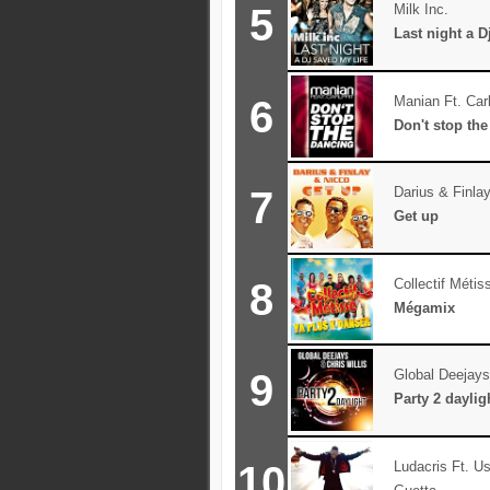
5
Milk Inc.
Last night a D
6
Manian Ft. Carl
Don't stop th
7
Darius & Finla
Get up
8
Collectif Métis
Mégamix
9
Global Deejays 
Party 2 daylig
10
Ludacris Ft. U