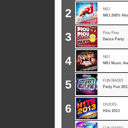
2
NRJ
NRJ 200% Hit
3
Piou Piou
Dance Party
4
NRJ
NRJ Music Aw
5
FUN RADIO
Party Fun 201
6
DIVERS
H1ts 2013