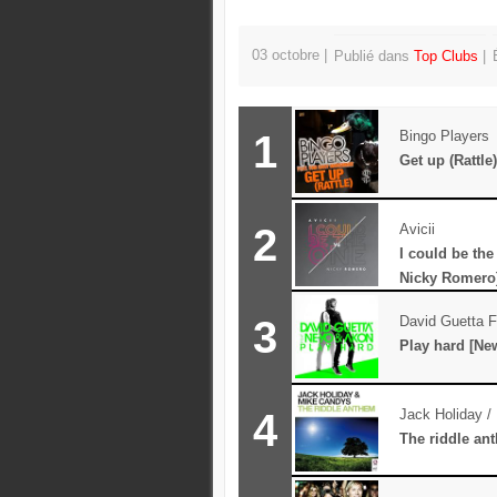
03 octobre
Publié dans
Top Clubs
1
Bingo Players
Get up (Rattle)
2
Avicii
I could be the
Nicky Romero
3
David Guetta 
Play hard [Ne
4
Jack Holiday /
The riddle an