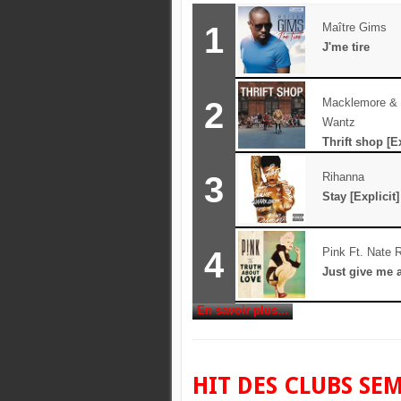
1
Maître Gims
J'me tire
2
Macklemore & 
Wantz
Thrift shop [Ex
3
Rihanna
Stay [Explicit]
4
Pink Ft. Nate 
Just give me 
En savoir plus...
HIT DES CLUBS SE