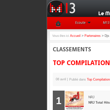
Ecoute
M13 
>
>
Accueil
Partenaires
Djs
Vous êtes ici
CLASSEMENTS
TOP COMPILATION
08 avril
Publié dans
Top Compilation
1
NRJ
NRJ Total Hits