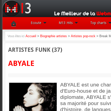
Ecoute
M13 Hits
Top charts
>
>
>
Accueil
Biographie artistes
Artistes pop-rock
Break M
Vous êtes ici
ARTISTES FUNK (37)
ABYALE
ABYALE est une chan
d'Euro-house et de ja
diplomate, ABYALE s'i
sa majorité pour suiv
d'histoire, de langues