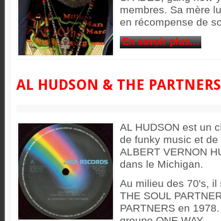
membres. Sa mère lui
en récompense de so
En savoir plus...
AL HUDSON & THE PARTNERS
AL HUDSON est un ch
de funky music et de
ALBERT VERNON HUD
dans le Michigan.
Au milieu des 70's, i
THE SOUL PARTNERS
PARTNERS en 1978. E
groupe ONE WAY.