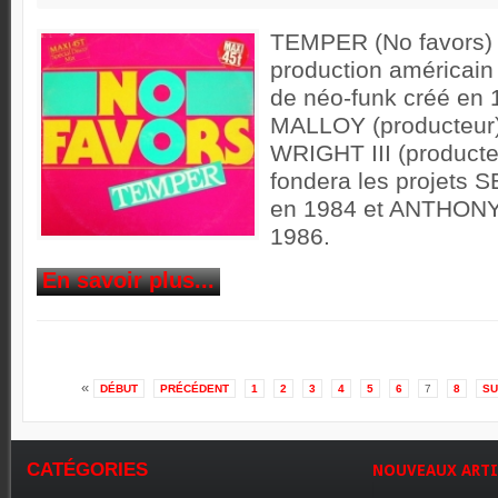
TEMPER (No favors) e
production américain
de néo-funk créé e
MALLOY (producteur
WRIGHT III (produc
fondera les projets
en 1984 et ANTHON
1986.
En savoir plus...
«
DÉBUT
PRÉCÉDENT
1
2
3
4
5
6
7
8
SU
CATÉGORIES
NOUVEAUX
ARTI