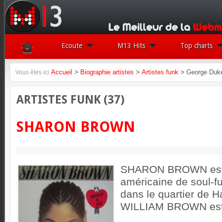
Ecoute
M13 Hits
Top charts
>
>
>
Accueil
Biographie artistes
Artistes funk
George Duk
Vous êtes ici
ARTISTES FUNK (37)
SHARON BROWN
SHARON BROWN est 
américaine de soul-f
dans le quartier de 
WILLIAM BROWN est 