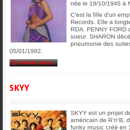
née le 19/10/1945 à N
C'est la fille d'un em
Records. Elle a longt
RDA. PENNY FORD d
soeur. SHARON décè
pneumonie des suites
05/01/1992.
En savoir plus...
SKYY
SKYY est un projet d
américain de R’n’B, d
funky music créé en 