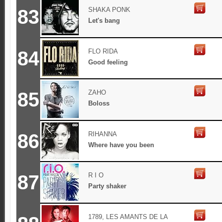
83
SHAKA PONK
Let's bang
84
FLO RIDA
Good feeling
85
ZAHO
Boloss
86
RIHANNA
Where have you been
87
R I O
Party shaker
1789, LES AMANTS DE LA