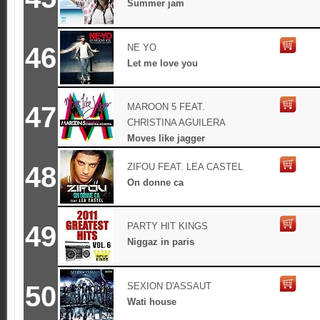
Summer jam
46
NE YO
Let me love you
47
MAROON 5 FEAT.
CHRISTINA AGUILERA
Moves like jagger
48
ZIFOU FEAT. LEA CASTEL
On donne ca
49
PARTY HIT KINGS
Niggaz in paris
50
SEXION D'ASSAUT
Wati house