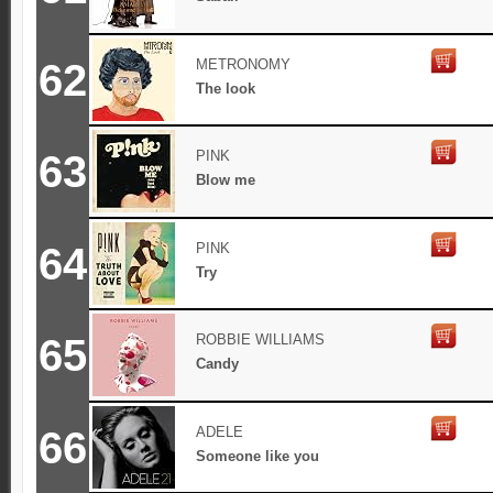
62
METRONOMY
The look
63
PINK
Blow me
64
PINK
Try
65
ROBBIE WILLIAMS
Candy
66
ADELE
Someone like you