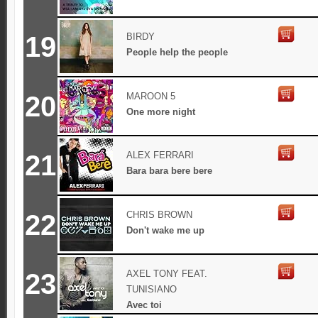
19
BIRDY
People help the people
20
MAROON 5
One more night
21
ALEX FERRARI
Bara bara bere bere
22
CHRIS BROWN
Don't wake me up
23
AXEL TONY FEAT.
TUNISIANO
Avec toi