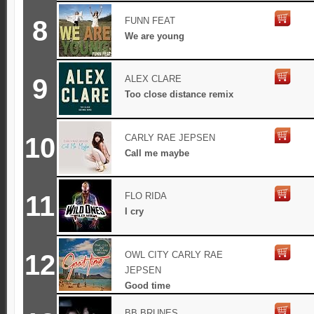
8
FUNN FEAT
We are young
9
ALEX CLARE
Too close distance remix
10
CARLY RAE JEPSEN
Call me maybe
11
FLO RIDA
I cry
12
OWL CITY CARLY RAE
JEPSEN
Good time
BB BRUNES