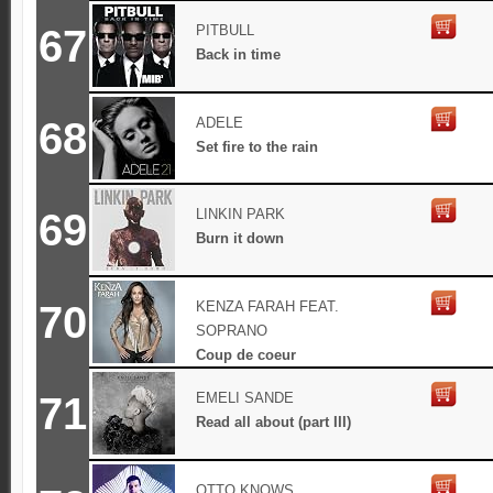
67
PITBULL
Back in time
68
ADELE
Set fire to the rain
69
LINKIN PARK
Burn it down
70
KENZA FARAH FEAT.
SOPRANO
Coup de coeur
71
EMELI SANDE
Read all about (part III)
OTTO KNOWS