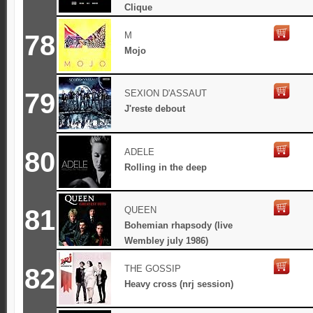
Clique
78
M
Mojo
79
SEXION D'ASSAUT
J'reste debout
80
ADELE
Rolling in the deep
81
QUEEN
Bohemian rhapsody (live
Wembley july 1986)
82
THE GOSSIP
Heavy cross (nrj session)