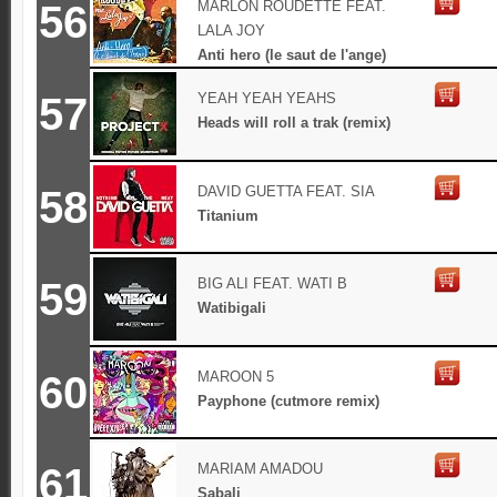
56
MARLON ROUDETTE FEAT.
LALA JOY
Anti hero (le saut de l'ange)
57
YEAH YEAH YEAHS
Heads will roll a trak (remix)
58
DAVID GUETTA FEAT. SIA
Titanium
59
BIG ALI FEAT. WATI B
Watibigali
60
MAROON 5
Payphone (cutmore remix)
61
MARIAM AMADOU
Sabali