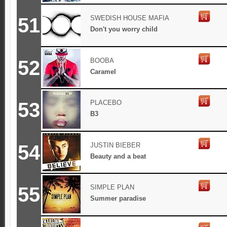
51
SWEDISH HOUSE MAFIA
Don't you worry child
52
BOOBA
Caramel
53
PLACEBO
B3
54
JUSTIN BIEBER
Beauty and a beat
55
SIMPLE PLAN
Summer paradise