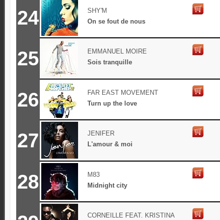
24
SHY'M
On se fout de nous
25
EMMANUEL MOIRE
Sois tranquille
26
FAR EAST MOVEMENT
Turn up the love
27
JENIFER
L'amour & moi
28
M83
Midnight city
CORNEILLE FEAT. KRISTINA