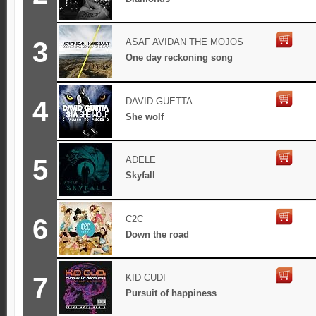
3
ASAF AVIDAN THE MOJOS
One day reckoning song
4
DAVID GUETTA
She wolf
5
ADELE
Skyfall
6
C2C
Down the road
7
KID CUDI
Pursuit of happiness