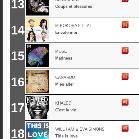
13
Coups et blessures
14
M POKORA ET TAL
Envole-moi
15
MUSE
Madness
16
CANARDO
M'en aller
17
KHALED
C'est la vie
18
WILL I AM & EVA SIMONS
This is love