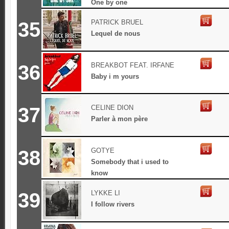
One by one
35
PATRICK BRUEL
Lequel de nous
36
BREAKBOT FEAT. IRFANE
Baby i m yours
37
CELINE DION
Parler à mon père
38
GOTYE
Somebody that i used to
know
39
LYKKE LI
I follow rivers