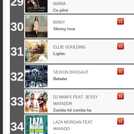
29
MARIA
Co pilot
30
BIRDY
Skinny love
31
ELLIE GOULDING
Lights
32
SEXION D'ASSAUT
Balader
33
DJ MAM'S FEAT. JESSY
MATADOR
Zumba hé zumba ha
34
LAZA MORGAN FEAT.
MAVADO