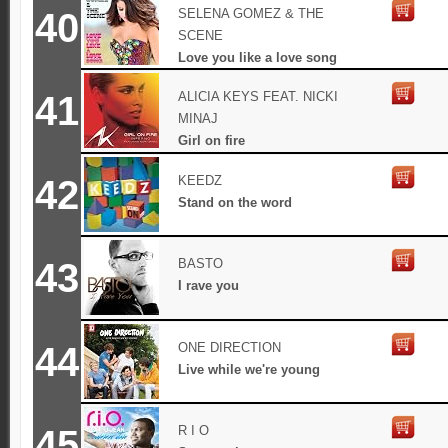
40
SELENA GOMEZ & THE
SCENE
Love you like a love song
41
ALICIA KEYS FEAT. NICKI
MINAJ
Girl on fire
42
KEEDZ
Stand on the word
43
BASTO
I rave you
44
ONE DIRECTION
Live while we're young
45
R I O