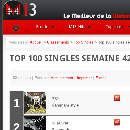
Ecoute
M13 Hits
Top charts
>
>
>
Accueil
Classements
Top Singles
Top 100 singles s
Vous êtes ici
TOP 100 SINGLES SEMAINE 4
03 octobre
Écrit par
Administrator
Imprimer
E-mail
1
PSY
Gangnam style
2
RIHANNA
Diamonds