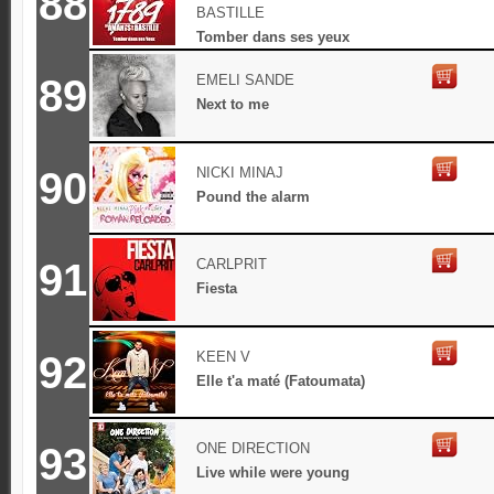
88
BASTILLE
Tomber dans ses yeux
89
EMELI SANDE
Next to me
90
NICKI MINAJ
Pound the alarm
91
CARLPRIT
Fiesta
92
KEEN V
Elle t'a maté (Fatoumata)
93
ONE DIRECTION
Live while were young