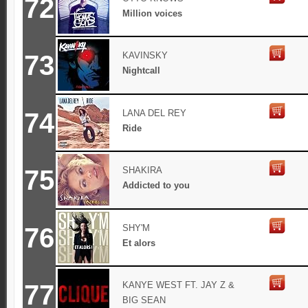
72
Million voices
73
KAVINSKY
Nightcall
74
LANA DEL REY
Ride
75
SHAKIRA
Addicted to you
76
SHY'M
Et alors
77
KANYE WEST FT. JAY Z &
BIG SEAN