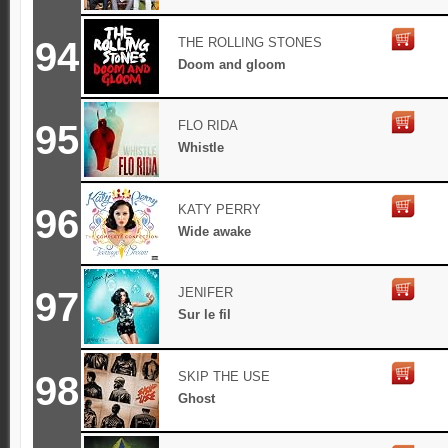
94
THE ROLLING STONES
Doom and gloom
95
FLO RIDA
Whistle
96
KATY PERRY
Wide awake
97
JENIFER
Sur le fil
98
SKIP THE USE
Ghost