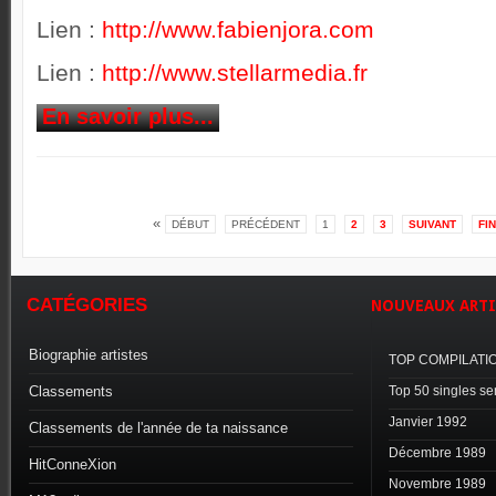
Lien :
http://www.fabienjora.com
Lien :
http://www.stellarmedia.fr
En savoir plus...
«
DÉBUT
PRÉCÉDENT
1
2
3
SUIVANT
FIN
CATÉGORIES
NOUVEAUX
ARTI
Biographie artistes
TOP COMPILATI
Classements
Top 50 singles s
Janvier 1992
Classements de l'année de ta naissance
Décembre 1989
HitConneXion
Novembre 1989