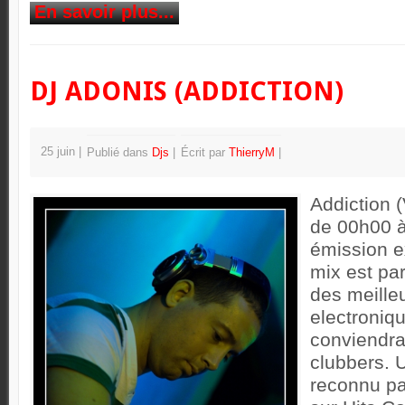
En savoir plus...
DJ ADONIS (ADDICTION)
25 juin
Publié dans
Djs
Écrit par
ThierryM
Addiction 
de 00h00 à
émission e
mix est par
des meilleu
electroniq
conviendra
clubbers. 
reconnu pa