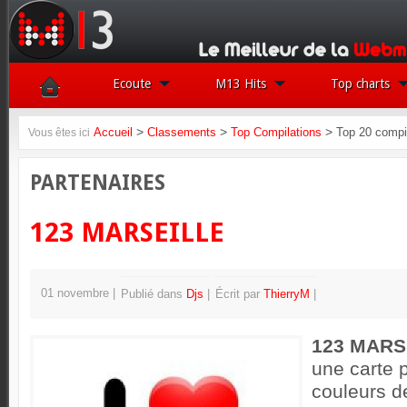
Ecoute
M13 Hits
Top charts
>
>
>
Accueil
Classements
Top Compilations
Top 20 compi
Vous êtes ici
PARTENAIRES
123 MARSEILLE
01 novembre
Publié dans
Djs
Écrit par
ThierryM
123 MARS
une carte 
couleurs de