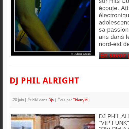
sur Hits C
écoute. At
électroniq
adolescenc
sa passion
ans dans l
nord-est d
En savoir 
DJ PHIL ALRIGHT
20 juin
Publié dans
Djs
Écrit par
ThierryM
DJ PHIL AL
"VIP FUNK"