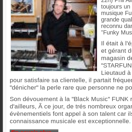
22h) Phil Al
toujours un
musique Fun
grande qua
reconnu dan
"Funky Musi
Il était à 
et gérant d
magasin d
"STARFUNK
Lieutaud 
pour satisfaire sa clientelle, il partait fr
"dénicher" la perle rare que personne ne po
Son dévouement à la "Black Music" FUNK re
d'ailleurs, Ã ce jour, de trés nombreux orga
évènementiels font appel à son talent car i
connaissance musicale est exceptionnelle.